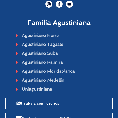
I
F
Y
n
a
o
s
c
u
t
e
t
a
b
u
Familia Agustiniana
g
o
b
r
o
e
a
k
m
-
Agustiniano Norte
f
Agustiniano Tagaste
Agustiniano Suba
Agustiniano Palmira
Agustiniano Floridablanca
Agustiniano Medellin
Uniagustiniana
Trabaja con nosotros